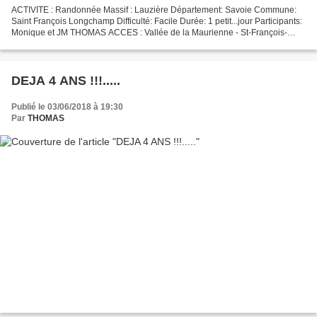
ACTIVITE : Randonnée Massif : Lauzière Département: Savoie Commune:
Saint François Longchamp Difficulté: Facile Durée: 1 petit...jour Participants:
Monique et JM THOMAS ACCES : Vallée de la Maurienne - St-François-
Longchamp - route de col de la Madeleine...
DEJA 4 ANS !!!.....
Publié le 03/06/2018 à 19:30
Par
THOMAS