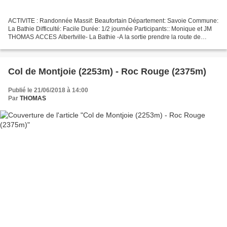
ACTIVITE : Randonnée Massif: Beaufortain Département: Savoie Commune:
La Bathie Difficulté: Facile Durée: 1/2 journée Participants:: Monique et JM
THOMAS ACCES Albertville- La Bathie -A la sortie prendre la route de
Biorges. Juste avant à l'embranchement...
Col de Montjoie (2253m) - Roc Rouge (2375m)
Publié le 21/06/2018 à 14:00
Par
THOMAS