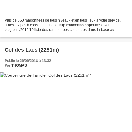
Plus de 660 randonnées de tous niveaux et en tous lieux à votre service.
N'hésitez pas à consulter la base. http://randonneessportives.over-
blog.com/2016/10/liste-des-randonnees-contenues-dans-la-base-au-
23/10/2016-de-a-a-n.html Tout est en fleur....
Col des Lacs (2251m)
Publié le 26/06/2018 à 13:32
Par
THOMAS