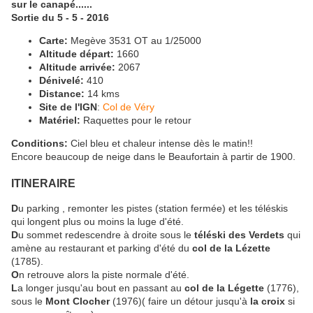
sur le canapé......
Sortie du 5 - 5 - 2016
Carte:
Megève 3531 OT au 1/25000
Altitude départ:
1660
Altitude arrivée:
2067
Dénivelé:
410
Distance:
14 kms
Site de l'IGN
:
Col de Véry
Matériel:
Raquettes pour le retour
Conditions:
Ciel bleu et chaleur intense dès le matin!!
Encore beaucoup de neige dans le Beaufortain à partir de 1900.
ITINERAIRE
D
u parking , remonter les pistes (station fermée) et les téléskis
qui longent plus ou moins la luge d'été.
D
u sommet redescendre à droite sous le
téléski des Verdets
qui
amène au restaurant et parking d'été du
col de la Lézette
(1785).
O
n retrouve alors la piste normale d'été.
L
a longer jusqu'au bout en passant au
col de la Légette
(1776),
sous le
Mont Clocher
(1976)( faire un détour jusqu'à
la croix
si