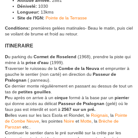
Altitude arrivée:
2881
Dénivelé:
1030
Longueur:
13kms
Site de l'IGN:
Pointe de la Terrasse
Conditions:
premières gelées matinales- Beau le matin, puis ciel
se voilant de brume et froid au retour.
ITINERAIRE
D
u parking du
Cormet de Roselend
(1968), prendre la piste qui
mène à la
prise d'eau
(1999).
T
raverser le ruisseau de la
Combe de la Neuva
et emprunter à
gauche le sentier (non carté) en direction du
Passeur de
Pralognan
( panneau).
C
e dernier monte régulièrement en passant au dessus de tout un
tas de
petites gouilles
.
P
eu après on arrive à un
cirque
formé à la base par un
pierrie
r
qui donne accès au délicat
Passeur de Pralognan
(gelé) où le
faux pas est interdit et sort à
2567 sur un pré.
B
elles vues sur les lacs Esola et Riondet, le
Roignais
, la
Pointe
de Combe Neuve
, les pointes
Noire
et
Motte
, la
Brèche de
Parozan
etc..
C
ontinuer le sentier dans le pré surveillé sur la crête par les