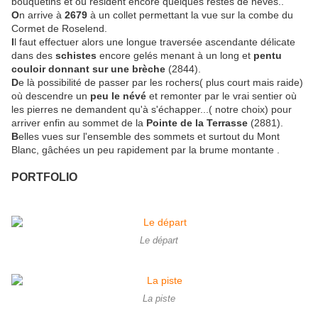
bouquetins et où résident encore quelques restes de névés..
O
n arrive à
2679
à un collet permettant la vue sur la combe du
Cormet de Roselend.
I
l faut effectuer alors une longue traversée ascendante délicate
dans des
schistes
encore gelés menant à un long et
pentu
couloir donnant sur une brèche
(2844).
D
e là possibilité de passer par les rochers( plus court mais raide)
où descendre un
peu le névé
et remonter par le vrai sentier où
les pierres ne demandent qu'à s'échapper...( notre choix) pour
arriver enfin au sommet de la
Pointe de la Terrasse
(2881).
B
elles vues sur l'ensemble des sommets et surtout du Mont
Blanc, gâchées un peu rapidement par la brume montante .
PORTFOLIO
Le départ
La piste