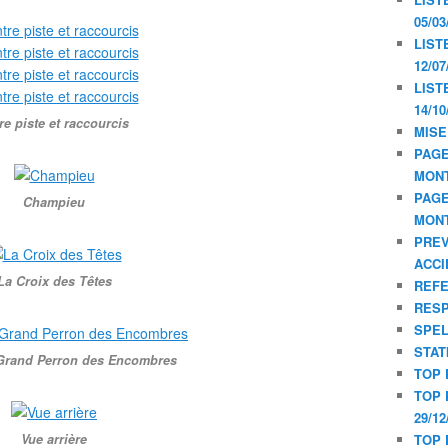
05/03
LIST
12/07
LIST
14/10
re piste et raccourcis
MISE
PAGE
MON
PAGE
Champieu
MON
PREV
ACCI
La Croix des Têtes
REF
RESP
SPE
STAT
 Grand Perron des Encombres
TOP 
TOP 
29/12
Vue arrière
TOP 