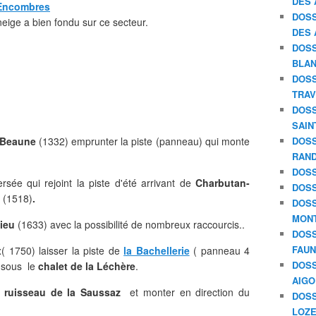
DES 
 Encombres
DOSS
eige a bien fondu sur ce secteur.
DES 
DOSS
BLAN
DOSS
TRAV
DOSS
SAIN
Beaune
(1332) emprunter la piste (panneau) qui monte
DOSS
RAND
DOSS
ersée qui rejoint la piste d'été arrivant de
Charbutan-
DOSS
e
(1518)
.
DOSS
MON
ieu
(1633) avec la possibilité de nombreux raccourcis..
DOSS
FAU
x
( 1750) laisser la piste de
la Bachellerie
( panneau 4
DOSS
 sous le
chalet de la Léchère
.
AIGO
e
ruisseau de la Saussaz
et monter en direction du
DOSS
LOZE