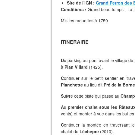
Site de l'IGN :
Grand Perron des
Conditions :
Grand beau temps - La n
Mis les raquettes à 1750
ITINERAIRE
D
u parking au pont avant le village de
à
Plan Villard
(1425).
C
ontinuer sur le petit sentier en trav
Planchette
au lieu dit
Pré de la Born
S
uivre cette piste qui passe au
Champ
A
u
premier chalet sous les Râteau
vents) et monter à vue dans les buttes
C
ontinuer la montée en traversant l
chalet de
Léchepre
(2010).