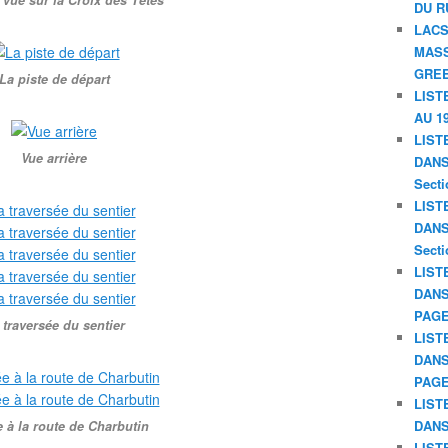
 vue sur la Croix des Têtes
DU R
LACS
MASS
GREE
La piste de départ
LIST
AU 19
LIST
Vue arrière
DANS 
Secti
LIST
DANS 
Secti
LIST
DANS
PAGE
 traversée du sentier
LIST
DANS
PAGE
LIST
DANS
e à la route de Charbutin
LIST