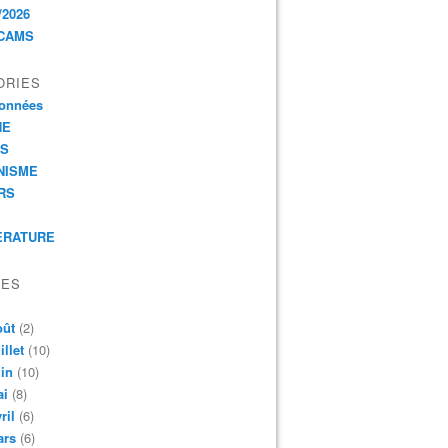
/2026
CAMS
ORIES
onnées
HE
ES
NISME
RS
ERATURE
VES
oût
(2)
illet
(10)
in
(10)
ai
(8)
ril
(6)
ars
(6)