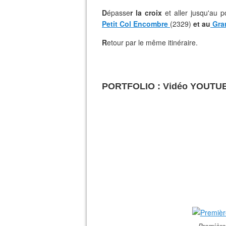
D
épasse
r la croix
et aller jusqu'au 
Petit Col Encombre
(2329)
et au
Gra
R
etour par le même itinéraire.
PORTFOLIO : Vidéo YOUT