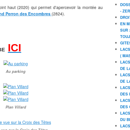
DOSS
point haut (2020) qui permet d'apercevoir la montée au
- ZE
nd Perron des Encombres
(2824).
DROI
EN M
SUR 
TOU
GITE
ICI
LACS
UBE
( MA
LACS
DE L
Au parking
LACS
DE L
LACS
DES 
LACS
DES 
Plan Villard
LACS
DU B
LACS