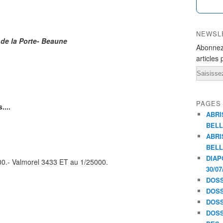
NEWSL
 de la Porte- Beaune
Abonnez
articles 
Email
PAGES
....
ABRI
BELL
ABRI
BELL
DIAP
00.- Valmorel 3433 ET au 1/25000.
30/07
DOSS
DOSS
DOSS
DOSS