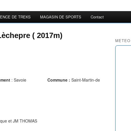
ENCE DE TREKS
MAGASIN DE SPORTS
Contact
Lèchepre ( 2017m)
METEO
ement
: Savoie
Commune :
Saint-Martin-de
ique et JM THOMAS